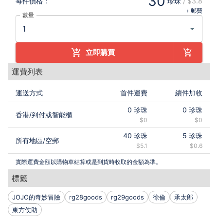
30
每件
價格：
珍珠
/
$3.8
+ 郵費
數量
立即購買
運費列表
運送方式
首件運費
續件加收
0
珍珠
0
珍珠
香港
/
到付或智能櫃
$0
$0
40
珍珠
5
珍珠
所有地區
/
空郵
$5.1
$0.6
實際運費金額以購物車結算或是到貨時收取的金額為準。
標籤
JOJO的奇妙冒險
rg28goods
rg29goods
徐倫
承太郎
東方仗助