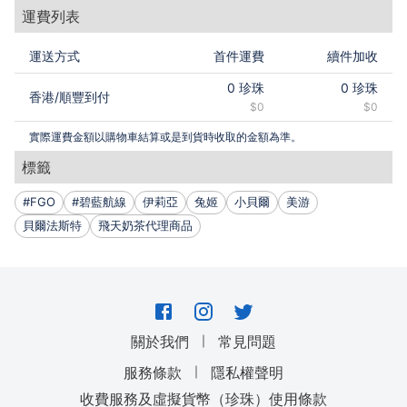
運費列表
運送方式
首件運費
續件加收
0
珍珠
0
珍珠
香港
/
順豐到付
$0
$0
實際運費金額以購物車結算或是到貨時收取的金額為準。
標籤
#FGO
#碧藍航線
伊莉亞
兔姬
小貝爾
美游
貝爾法斯特
飛天奶茶代理商品
｜
關於我們
常見問題
｜
服務條款
隱私權聲明
收費服務及虛擬貨幣（珍珠）使用條款