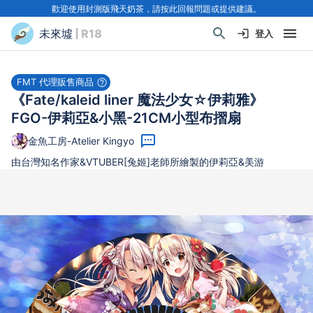
歡迎使用封測版飛天奶茶，請按此回報問題或提供建議。
未來墟
| R18
登入
FMT 代理販售商品
《Fate/kaleid liner 魔法少女☆伊莉雅》
FGO-伊莉亞&小黑-21CM小型布摺扇
金魚工房-Atelier Kingyo
由台灣知名作家&VTUBER[兔姬]老師所繪製的伊莉亞&美游