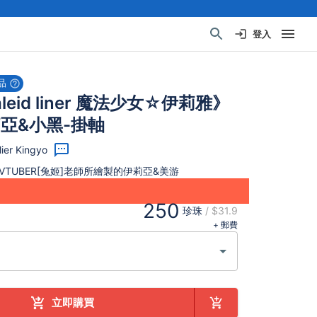
登入
品
aleid liner 魔法少女☆伊莉雅》
莉亞&小黑-掛軸
er Kingyo
TUBER[兔姬]老師所繪製的伊莉亞&美游
250
珍珠
/
$31.9
+ 郵費
立即購買