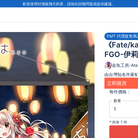
歡迎使用封測版飛天奶茶，請按此回報問題或提供建議。
FMT 代理販售商
《Fate/k
FGO-伊
金魚工房-Ateli
由台灣知名作家&V
立即購買
每件
價格：
數量
*
尚有 7 件