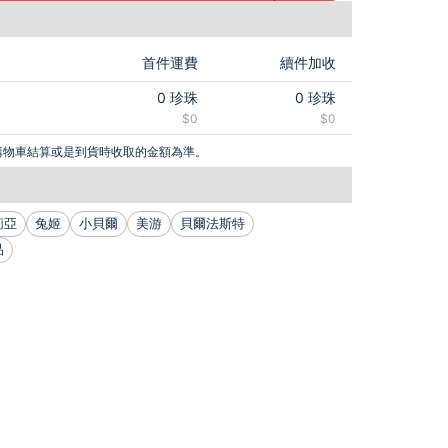
首件運費
續件加收
0
珍珠
0
珍珠
$0
$0
購物車結算或是到貨時收取的金額為準。
莉亞
兔姬
小貝爾
美游
貝爾法斯特
品