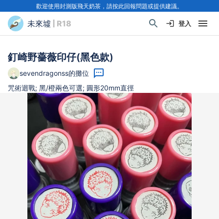
歡迎使用封測版飛天奶茶，請按此回報問題或提供建議。
未來墟
| R18
登入
釘崎野薔薇印仔(黑色款)
sevendragonss的攤位
咒術迴戰; 黑/橙兩色可選; 圓形20mm直徑