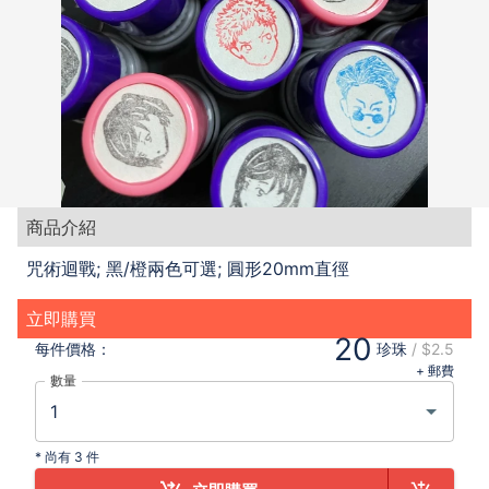
商品介紹
咒術迴戰; 黑/橙兩色可選; 圓形20mm直徑
立即購買
20
每件
價格：
珍珠
/
$2.5
+ 郵費
數量
*
尚有 3 件