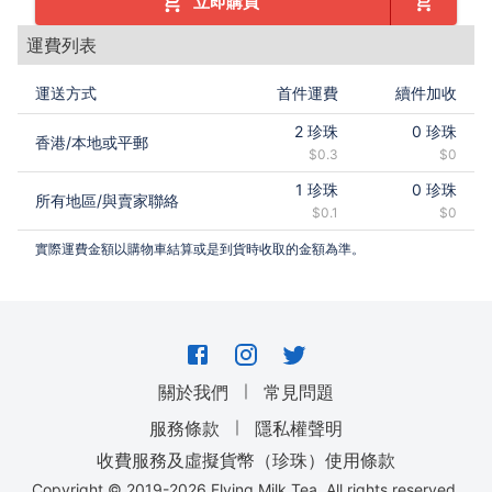
立即購買
運費列表
運送方式
首件運費
續件加收
2
珍珠
0
珍珠
香港
/
本地或平郵
$0.3
$0
1
珍珠
0
珍珠
所有地區
/
與賣家聯絡
$0.1
$0
實際運費金額以購物車結算或是到貨時收取的金額為準。
｜
關於我們
常見問題
｜
服務條款
隱私權聲明
收費服務及虛擬貨幣（珍珠）使用條款
Copyright © 2019-
2026
Flying Milk Tea. All rights reserved.