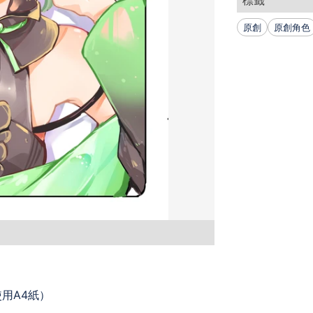
標籤
原創
原創角色
用A4紙）