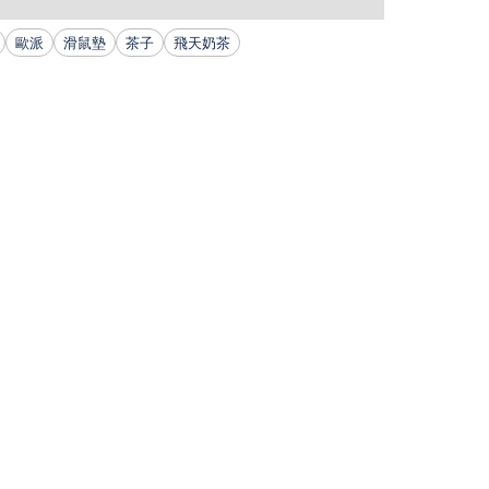
歐派
滑鼠墊
茶子
飛天奶茶