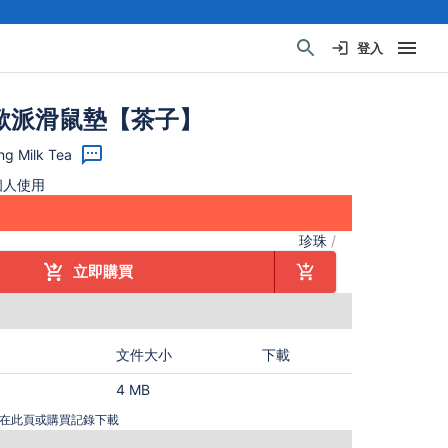
登入
歐派滑鼠墊【茶子】
g Milk Tea
個人使用
珍珠
/
立即購買
文件大小
下載
4 MB
在此頁或購買記錄下載