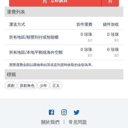
立即購買
運費列表
運送方式
首件運費
續件加收
0
珍珠
0
珍珠
所有地區
/
順豐到付或智能櫃
$0
$0
0
珍珠
0
珍珠
所有地區
/
本地平郵或海外空郵
$0
$0
實際運費金額以購物車結算或是到貨時收取的金額為準。
標籤
原創
原創角色
少年
正太
｜
關於我們
常見問題