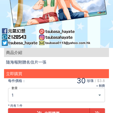
商品介紹
隨海報附贈名信片一張
立即購買
30
每件
價格：
珍珠
/
$3.8
+ 郵費
數量
*
尚有 1 件