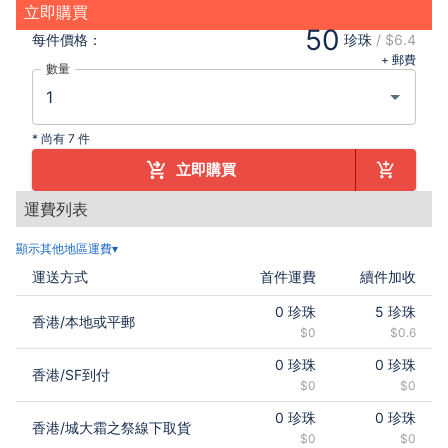
立即購買
50
每件
價格：
珍珠
/
$6.4
+ 郵費
數量
*
尚有 7 件
立即購買
運費列表
顯示其他地區運費▾
運送方式
首件運費
續件加收
0
珍珠
5
珍珠
香港
/
本地或平郵
$0
$0.6
0
珍珠
0
珍珠
香港
/
SF到付
$0
$0
0
珍珠
0
珍珠
香港
/
城大霜之祭線下取貨
$0
$0