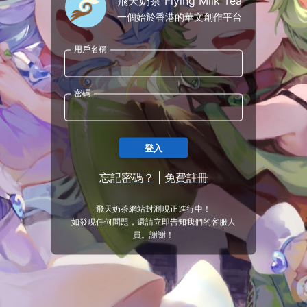
飛天奶茶 Flying Milk Tea
一個始於香港的華文創作平台
用戶名稱
密碼
登入
忘記密碼？
|
免費註冊
飛天奶茶網站封測現正進行中！
如發現任何問題，還請立即告知我們的客服人
員。謝謝！