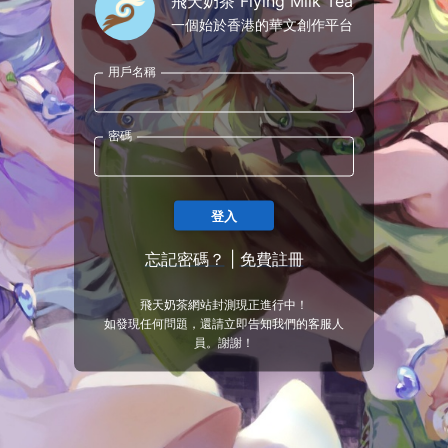
飛天奶茶 Flying Milk Tea
一個始於香港的華文創作平台
用戶名稱
密碼
登入
忘記密碼？
|
免費註冊
飛天奶茶網站封測現正進行中！
如發現任何問題，還請立即告知我們的客服人
員。謝謝！