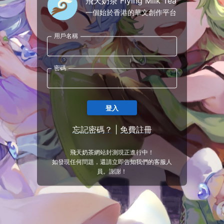
飛天奶茶 Flying Milk Tea
一個始於香港的華文創作平台
用戶名稱
密碼
登入
忘記密碼？
|
免費註冊
飛天奶茶網站封測現正進行中！
如發現任何問題，還請立即告知我們的客服人
員。謝謝！