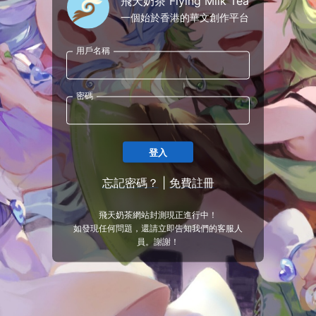
飛天奶茶 Flying Milk Tea
一個始於香港的華文創作平台
用戶名稱
密碼
登入
忘記密碼？
|
免費註冊
飛天奶茶網站封測現正進行中！
如發現任何問題，還請立即告知我們的客服人
員。謝謝！