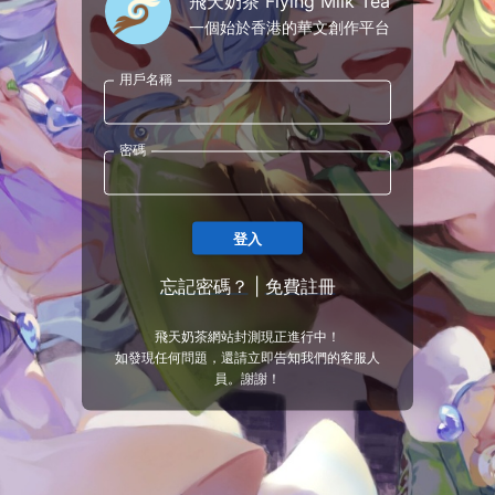
飛天奶茶 Flying Milk Tea
一個始於香港的華文創作平台
用戶名稱
密碼
登入
忘記密碼？
|
免費註冊
飛天奶茶網站封測現正進行中！
如發現任何問題，還請立即告知我們的客服人
員。謝謝！