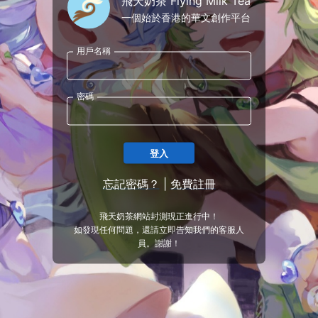
飛天奶茶 Flying Milk Tea
一個始於香港的華文創作平台
用戶名稱
密碼
登入
忘記密碼？
|
免費註冊
飛天奶茶網站封測現正進行中！
如發現任何問題，還請立即告知我們的客服人
員。謝謝！