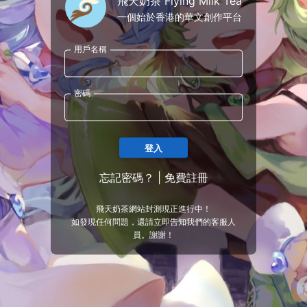
飛天奶茶 Flying Milk Tea
一個始於香港的華文創作平台
用戶名稱
密碼
登入
忘記密碼？
|
免費註冊
飛天奶茶網站封測現正進行中！
如發現任何問題，還請立即告知我們的客服人
員。謝謝！