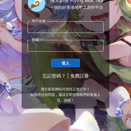
飛天奶茶 Flying Milk Tea
一個始於香港的華文創作平台
用戶名稱
密碼
登入
忘記密碼？
|
免費註冊
飛天奶茶網站封測現正進行中！
如發現任何問題，還請立即告知我們的客服人
員。謝謝！