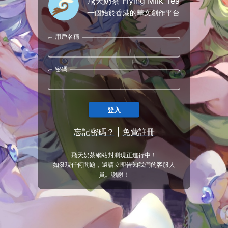
飛天奶茶 Flying Milk Tea
一個始於香港的華文創作平台
用戶名稱
密碼
登入
忘記密碼？
|
免費註冊
飛天奶茶網站封測現正進行中！
如發現任何問題，還請立即告知我們的客服人
員。謝謝！