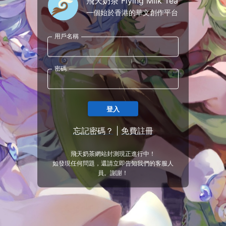
飛天奶茶 Flying Milk Tea
一個始於香港的華文創作平台
用戶名稱
密碼
登入
忘記密碼？
|
免費註冊
飛天奶茶網站封測現正進行中！
如發現任何問題，還請立即告知我們的客服人
員。謝謝！