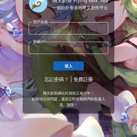
飛天奶茶 Flying Milk Tea
一個始於香港的華文創作平台
用戶名稱
密碼
登入
忘記密碼？
|
免費註冊
飛天奶茶網站封測現正進行中！
如發現任何問題，還請立即告知我們的客服人
員。謝謝！