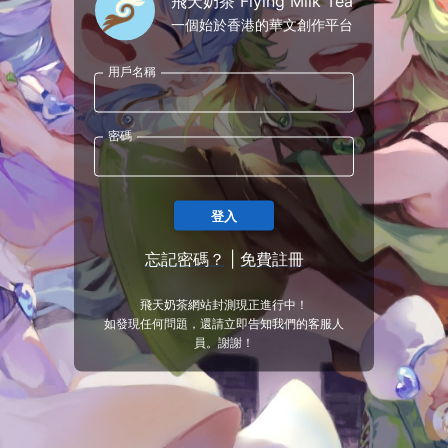
飛天奶茶 Flying Milk Tea
一個始於香港的華文創作平台
用戶名稱
密碼
登入
忘記密碼？
|
免費註冊
飛天奶茶網站封測現正進行中！
如發現任何問題，還請立即告知我們的客服人
員。謝謝！